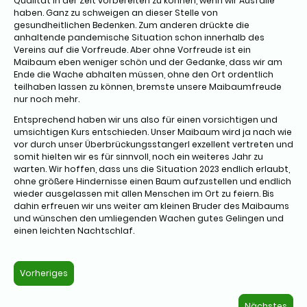
Qualität in der Zeit vorbereiten zu können, wenn wir Ausfälle
haben. Ganz zu schweigen an dieser Stelle von
gesundheitlichen Bedenken. Zum anderen drückte die
anhaltende pandemische Situation schon innerhalb des
Vereins auf die Vorfreude. Aber ohne Vorfreude ist ein
Maibaum eben weniger schön und der Gedanke, dass wir am
Ende die Wache abhalten müssen, ohne den Ort ordentlich
teilhaben lassen zu können, bremste unsere Maibaumfreude
nur noch mehr.
Entsprechend haben wir uns also für einen vorsichtigen und
umsichtigen Kurs entschieden. Unser Maibaum wird ja nach wie
vor durch unser Überbrückungsstangerl exzellent vertreten und
somit hielten wir es für sinnvoll, noch ein weiteres Jahr zu
warten. Wir hoffen, dass uns die Situation 2023 endlich erlaubt,
ohne größere Hindernisse einen Baum aufzustellen und endlich
wieder ausgelassen mit allen Menschen im Ort zu feiern. Bis
dahin erfreuen wir uns weiter am kleinen Bruder des Maibaums
und wünschen den umliegenden Wachen gutes Gelingen und
einen leichten Nachtschlaf.
Vorheriges
Nächstes